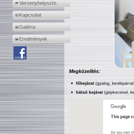
Versenyhelyszín
Kapcsolat
Galéria
Eredmények
Megközelítés:
főbejárat
(gyalog, kerékpárral
hátsó bejárat
(gépkocsival, ke
This page c
Do you own t