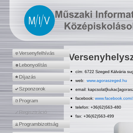
Versenyfelhívás
Versenyhelys
Lebonyolítás
cím: 6722 Szeged Kálvária sug
Díjazás
web:
www.agoraszeged.hu
Szponzorok
email: kapcsolat[kukac]agora
facebook:
www.facebook.com/
Program
telefon: +36(62)563-480
Regisztráció
fax: +36(62)563-499
Programbizottság