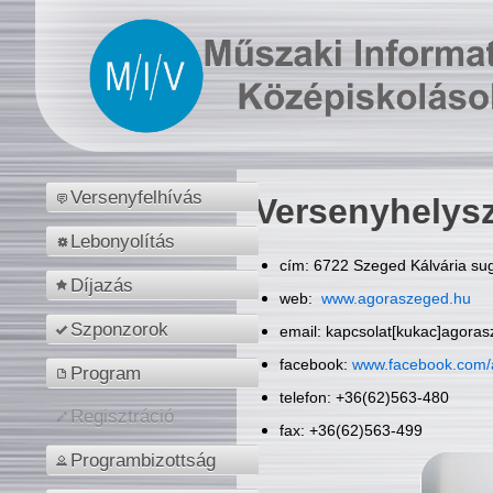
Versenyfelhívás
Versenyhelys
Lebonyolítás
cím: 6722 Szeged Kálvária sug
Díjazás
web:
www.agoraszeged.hu
Szponzorok
email: kapcsolat[kukac]agora
facebook:
www.facebook.com/
Program
telefon: +36(62)563-480
Regisztráció
fax: +36(62)563-499
Programbizottság