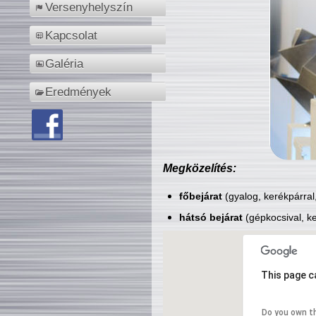
Versenyhelyszín
Kapcsolat
Galéria
Eredmények
Megközelítés:
főbejárat
(gyalog, kerékpárral
hátsó bejárat
(gépkocsival, ke
This page c
Do you own t