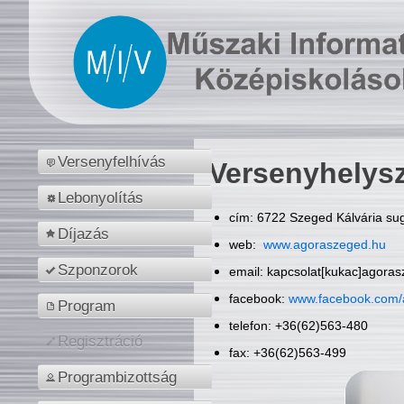
Versenyfelhívás
Versenyhelys
Lebonyolítás
cím: 6722 Szeged Kálvária sug
Díjazás
web:
www.agoraszeged.hu
Szponzorok
email: kapcsolat[kukac]agora
facebook:
www.facebook.com/
Program
telefon: +36(62)563-480
Regisztráció
fax: +36(62)563-499
Programbizottság