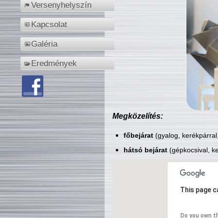
Versenyhelyszín
Kapcsolat
Galéria
Eredmények
Megközelítés:
főbejárat
(gyalog, kerékpárral
hátsó bejárat
(gépkocsival, ke
This page c
Do you own t