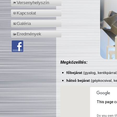
Versenyhelyszín
Kapcsolat
Galéria
Eredmények
Megközelítés:
főbejárat
(gyalog, kerékpárral
hátsó bejárat
(gépkocsival, ke
This page c
Do you own t