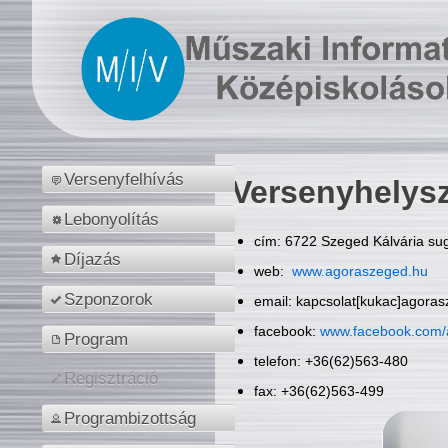
Versenyfelhívás
Versenyhelys
Lebonyolítás
cím: 6722 Szeged Kálvária sug
Díjazás
web:
www.agoraszeged.hu
Szponzorok
email: kapcsolat[kukac]agora
facebook:
www.facebook.com/
Program
telefon: +36(62)563-480
Regisztráció
fax: +36(62)563-499
Programbizottság