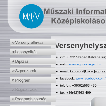
Versenyfelhívás
Versenyhelys
Lebonyolítás
cím: 6722 Szeged Kálvária sug
Díjazás
web:
www.agoraszeged.hu
Szponzorok
email: kapcsolat[kukac]agora
facebook:
www.facebook.com/
Program
telefon: +36(62)563-480
Regisztráció
fax: +36(62)563-499
Programbizottság