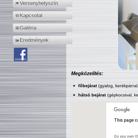
Versenyhelyszín
Kapcsolat
Galéria
Eredmények
Megközelítés:
főbejárat
(gyalog, kerékpárral
hátsó bejárat
(gépkocsival, ke
This page c
Do you own t