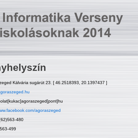
yhelyszín
zeged Kálvária sugárút 23. [ 46.2518393, 20.1397437 ]
goraszeged.hu
solat[kukac]agoraszeged[pont]hu
ww.facebook.com/agoraszeged
6(62)563-480
)563-499