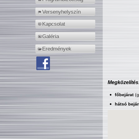
Versenyhelyszín
Kapcsolat
Galéria
Eredmények
Megközelítés
főbejárat
(g
hátsó bejár