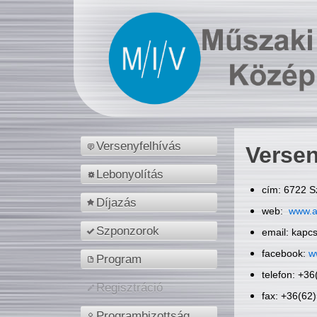
Versenyfelhívás
Versen
Lebonyolítás
cím: 6722 S
Díjazás
web:
www.a
Szponzorok
email: kapc
facebook:
w
Program
telefon: +3
Regisztráció
fax: +36(62
Programbizottság