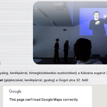
:
yalog, kerékpárral, tömegközlekedési eszközökkel) a Kálvária sugárút 2
at
(gépkocsival, kerékpárral, gyalog) a Gogol utca 32. felől
This page can't load Google Maps correctly.