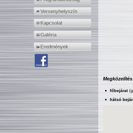
Versenyhelyszín
Kapcsolat
Galéria
Eredmények
Megközelítés
főbejárat
(g
hátsó bejár