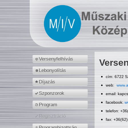
Versenyfelhívás
Versen
Lebonyolítás
cím: 6722 S
Díjazás
web:
www.a
Szponzorok
email: kapc
facebook:
w
Program
telefon: +3
Regisztráció
fax: +36(62
Programbizottság