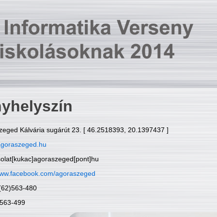
yhelyszín
zeged Kálvária sugárút 23. [ 46.2518393, 20.1397437 ]
goraszeged.hu
solat[kukac]agoraszeged[pont]hu
ww.facebook.com/agoraszeged
6(62)563-480
)563-499