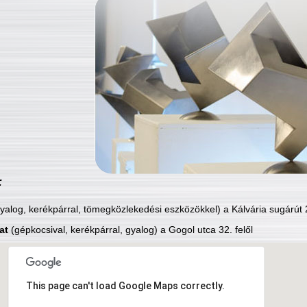
:
yalog, kerékpárral, tömegközlekedési eszközökkel) a Kálvária sugárút 2
at
(gépkocsival, kerékpárral, gyalog) a Gogol utca 32. felől
This page can't load Google Maps correctly.