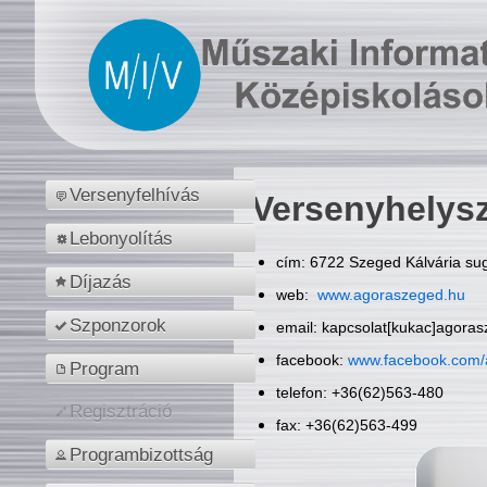
Versenyfelhívás
Versenyhelys
Lebonyolítás
cím: 6722 Szeged Kálvária sug
Díjazás
web:
www.agoraszeged.hu
Szponzorok
email: kapcsolat[kukac]agora
facebook:
www.facebook.com/
Program
telefon: +36(62)563-480
Regisztráció
fax: +36(62)563-499
Programbizottság