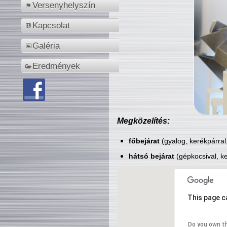
Versenyhelyszín
Kapcsolat
Galéria
Eredmények
Megközelítés:
főbejárat
(gyalog, kerékpárral
hátsó bejárat
(gépkocsival, ke
This page c
Do you own t