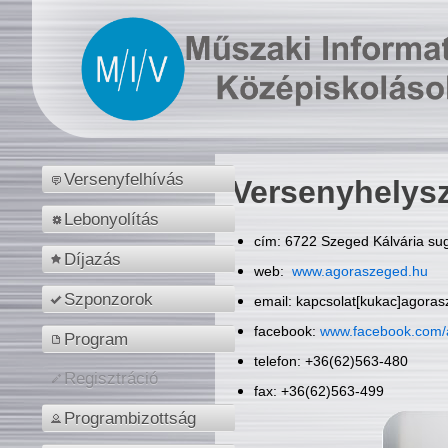
Versenyfelhívás
Versenyhelys
Lebonyolítás
cím: 6722 Szeged Kálvária sug
Díjazás
web:
www.agoraszeged.hu
Szponzorok
email: kapcsolat[kukac]agora
facebook:
www.facebook.com/
Program
telefon: +36(62)563-480
Regisztráció
fax: +36(62)563-499
Programbizottság