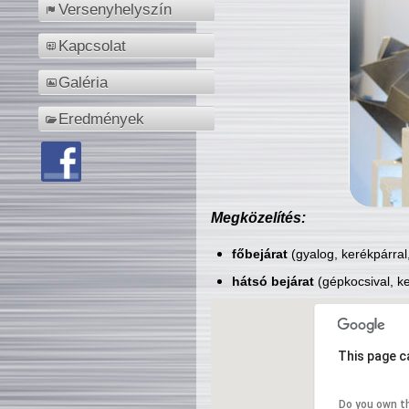
Versenyhelyszín
Kapcsolat
Galéria
Eredmények
Megközelítés:
főbejárat
(gyalog, kerékpárral
hátsó bejárat
(gépkocsival, ke
This page c
Do you own t