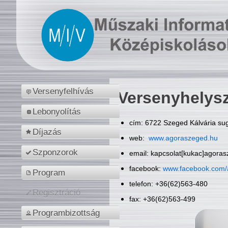
Versenyfelhívás
Versenyhelys
Lebonyolítás
cím: 6722 Szeged Kálvária sug
Díjazás
web:
www.agoraszeged.hu
Szponzorok
email: kapcsolat[kukac]agora
facebook:
www.facebook.com/
Program
telefon: +36(62)563-480
Regisztráció
fax: +36(62)563-499
Programbizottság