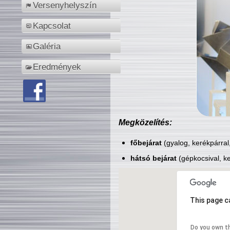
Versenyhelyszín
Kapcsolat
Galéria
Eredmények
Megközelítés:
főbejárat
(gyalog, kerékpárral
hátsó bejárat
(gépkocsival, ke
This page c
Do you own t