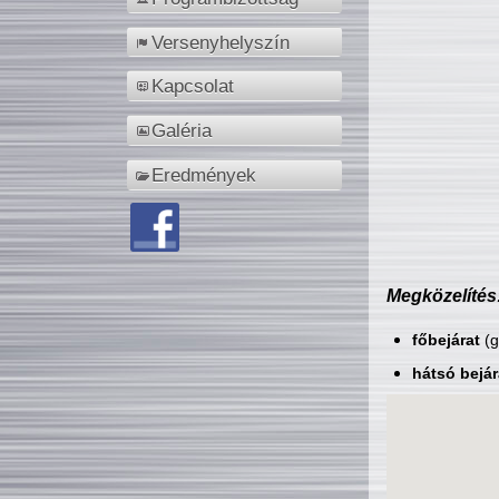
Versenyhelyszín
Kapcsolat
Galéria
Eredmények
Megközelítés
főbejárat
(g
hátsó bejár