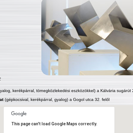
:
yalog, kerékpárral, tömegközlekedési eszközökkel) a Kálvária sugárút 2
at
(gépkocsival, kerékpárral, gyalog) a Gogol utca 32. felől
This page can't load Google Maps correctly.