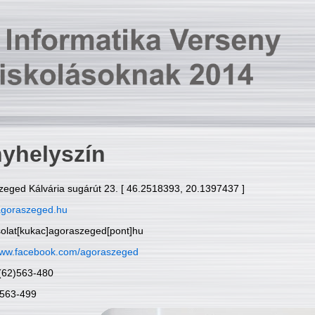
yhelyszín
zeged Kálvária sugárút 23. [ 46.2518393, 20.1397437 ]
goraszeged.hu
solat[kukac]agoraszeged[pont]hu
ww.facebook.com/agoraszeged
6(62)563-480
)563-499