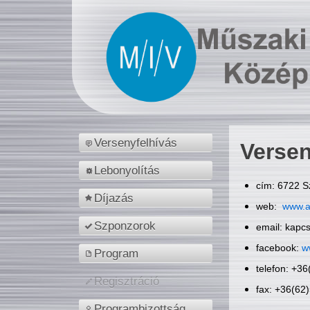
Versenyfelhívás
Versen
Lebonyolítás
cím: 6722 S
Díjazás
web:
www.a
Szponzorok
email: kapc
facebook:
w
Program
telefon: +3
Regisztráció
fax: +36(62
Programbizottság