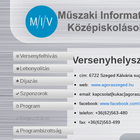
Versenyfelhívás
Versenyhelys
Lebonyolítás
cím: 6722 Szeged Kálvária sug
Díjazás
web:
www.agoraszeged.hu
Szponzorok
email: kapcsolat[kukac]agora
facebook:
www.facebook.com/
Program
telefon: +36(62)563-480
Regisztráció
fax: +36(62)563-499
Programbizottság