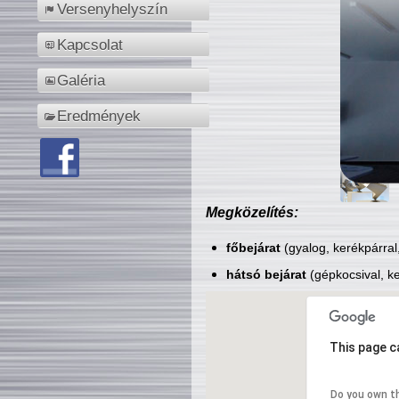
Versenyhelyszín
Kapcsolat
Galéria
Eredmények
Megközelítés:
főbejárat
(gyalog, kerékpárral
hátsó bejárat
(gépkocsival, ke
This page c
Do you own t