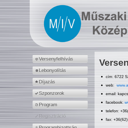
Versenyfelhívás
Versen
Lebonyolítás
cím: 6722 S
Díjazás
web:
www.a
Szponzorok
email: kapc
facebook:
w
Program
telefon: +3
Regisztráció
fax: +36(62
Programbizottság