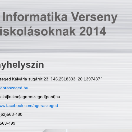
yhelyszín
zeged Kálvária sugárút 23. [ 46.2518393, 20.1397437 ]
goraszeged.hu
solat[kukac]agoraszeged[pont]hu
ww.facebook.com/agoraszeged
6(62)563-480
)563-499