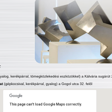
:
yalog, kerékpárral, tömegközlekedési eszközökkel) a Kálvária sugárút 2
at
(gépkocsival, kerékpárral, gyalog) a Gogol utca 32. felől
This page can't load Google Maps correctly.