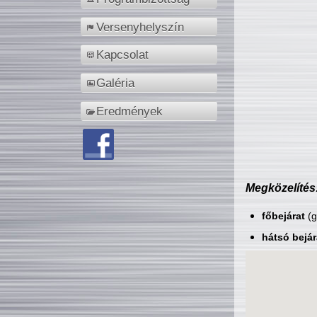
Versenyhelyszín
Kapcsolat
Galéria
Eredmények
Megközelítés
főbejárat
(g
hátsó bejár