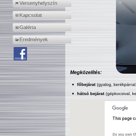
Versenyhelyszín
Kapcsolat
Galéria
Eredmények
Megközelítés:
főbejárat
(gyalog, kerékpárral
hátsó bejárat
(gépkocsival, ke
This page c
Do you own t