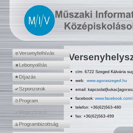
Versenyfelhívás
Versenyhelys
Lebonyolítás
cím: 6722 Szeged Kálvária sug
Díjazás
web:
www.agoraszeged.hu
Szponzorok
email: kapcsolat[kukac]agora
facebook:
www.facebook.com/
Program
telefon: +36(62)563-480
Regisztráció
fax: +36(62)563-499
Programbizottság