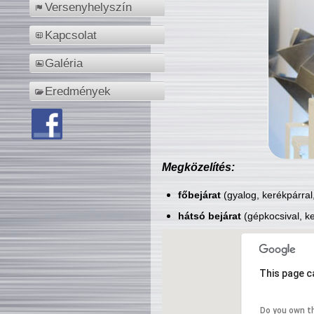
Versenyhelyszín
Kapcsolat
Galéria
Eredmények
Megközelítés:
főbejárat
(gyalog, kerékpárral
hátsó bejárat
(gépkocsival, ke
This page c
Do you own t