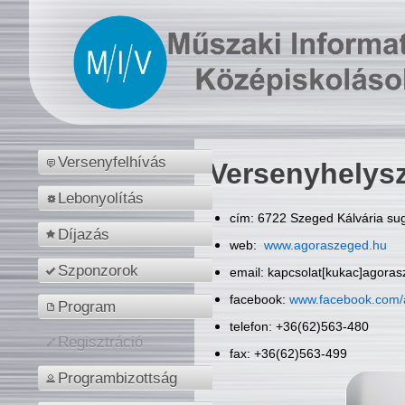
Versenyfelhívás
Versenyhelys
Lebonyolítás
cím: 6722 Szeged Kálvária sug
Díjazás
web:
www.agoraszeged.hu
Szponzorok
email: kapcsolat[kukac]agora
facebook:
www.facebook.com/
Program
telefon: +36(62)563-480
Regisztráció
fax: +36(62)563-499
Programbizottság