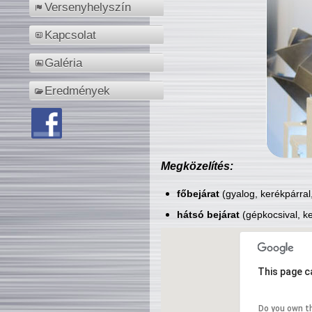
Versenyhelyszín
Kapcsolat
Galéria
Eredmények
Megközelítés:
főbejárat
(gyalog, kerékpárral
hátsó bejárat
(gépkocsival, ke
This page c
Do you own t