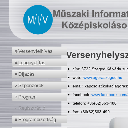
Versenyfelhívás
Versenyhelys
Lebonyolítás
cím: 6722 Szeged Kálvária sug
Díjazás
web:
www.agoraszeged.hu
Szponzorok
email: kapcsolat[kukac]agora
facebook:
www.facebook.com/
Program
telefon: +36(62)563-480
Regisztráció
fax: +36(62)563-499
Programbizottság