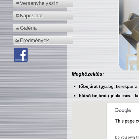
Versenyhelyszín
Kapcsolat
Galéria
Eredmények
Megközelítés:
főbejárat
(gyalog, kerékpárral
hátsó bejárat
(gépkocsival, ke
This page c
Do you own t