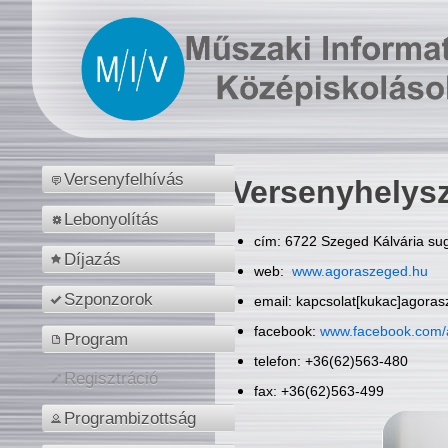
Versenyfelhívás
Versenyhelys
Lebonyolítás
cím: 6722 Szeged Kálvária sug
Díjazás
web:
www.agoraszeged.hu
Szponzorok
email: kapcsolat[kukac]agora
facebook:
www.facebook.com/
Program
telefon: +36(62)563-480
Regisztráció
fax: +36(62)563-499
Programbizottság