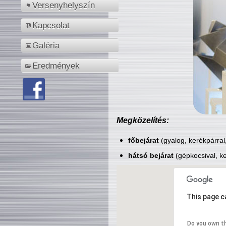
Versenyhelyszín
Kapcsolat
Galéria
Eredmények
Megközelítés:
főbejárat
(gyalog, kerékpárral
hátsó bejárat
(gépkocsival, ke
This page c
Do you own t