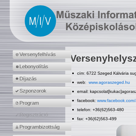
Versenyfelhívás
Versenyhelys
Lebonyolítás
cím: 6722 Szeged Kálvária sug
Díjazás
web:
www.agoraszeged.hu
Szponzorok
email: kapcsolat[kukac]agora
facebook:
www.facebook.com/
Program
telefon: +36(62)563-480
Regisztráció
fax: +36(62)563-499
Programbizottság