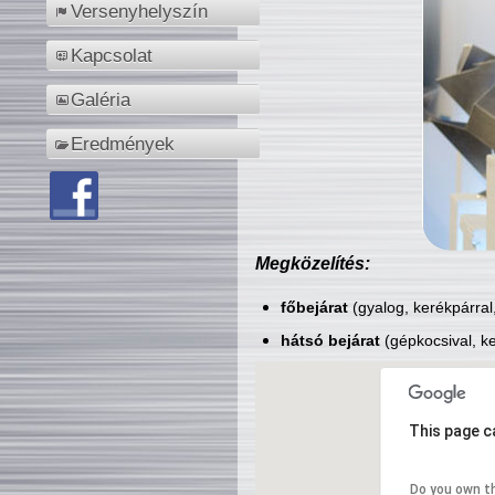
Versenyhelyszín
Kapcsolat
Galéria
Eredmények
Megközelítés:
főbejárat
(gyalog, kerékpárral
hátsó bejárat
(gépkocsival, ke
This page c
Do you own t