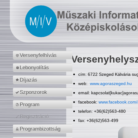
Versenyfelhívás
Versenyhelys
Lebonyolítás
cím: 6722 Szeged Kálvária sug
Díjazás
web:
www.agoraszeged.hu
Szponzorok
email: kapcsolat[kukac]agora
facebook:
www.facebook.com/
Program
telefon: +36(62)563-480
Regisztráció
fax: +36(62)563-499
Programbizottság