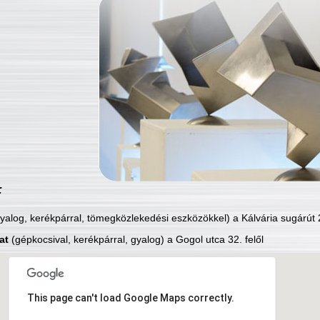
:
yalog, kerékpárral, tömegközlekedési eszközökkel) a Kálvária sugárút 2
at
(gépkocsival, kerékpárral, gyalog) a Gogol utca 32. felől
This page can't load Google Maps correctly.