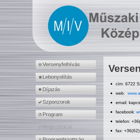
Versenyfelhívás
Versen
Lebonyolítás
cím: 6722 S
Díjazás
web:
www.a
Szponzorok
email: kapc
facebook:
w
Program
telefon: +3
Regisztráció
fax: +36(62
Programbizottság