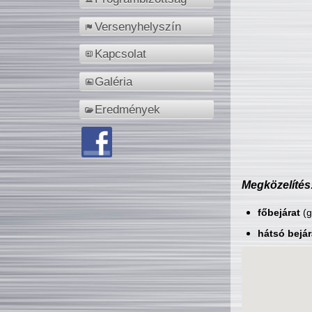
Versenyhelyszín
Kapcsolat
Galéria
Eredmények
Megközelítés
főbejárat
(g
hátsó bejár