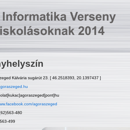
yhelyszín
zeged Kálvária sugárút 23. [ 46.2518393, 20.1397437 ]
goraszeged.hu
solat[kukac]agoraszeged[pont]hu
ww.facebook.com/agoraszeged
6(62)563-480
)563-499