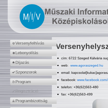
Versenyfelhívás
Versenyhelys
Lebonyolítás
cím: 6722 Szeged Kálvária sug
Díjazás
web:
www.agoraszeged.hu
Szponzorok
email: kapcsolat[kukac]agora
facebook:
www.facebook.com/
Program
telefon: +36(62)563-480
Regisztráció
fax: +36(62)563-499
Programbizottság