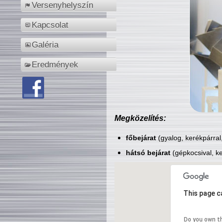
Versenyhelyszín
Kapcsolat
Galéria
Eredmények
Megközelítés:
főbejárat
(gyalog, kerékpárral
hátsó bejárat
(gépkocsival, ke
This page c
Do you own t