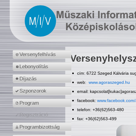
Versenyfelhívás
Versenyhelys
Lebonyolítás
cím: 6722 Szeged Kálvária sug
Díjazás
web:
www.agoraszeged.hu
Szponzorok
email: kapcsolat[kukac]agora
facebook:
www.facebook.com/
Program
telefon: +36(62)563-480
Regisztráció
fax: +36(62)563-499
Programbizottság