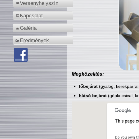
Versenyhelyszín
Kapcsolat
Galéria
Eredmények
Megközelítés:
főbejárat
(gyalog, kerékpárral
hátsó bejárat
(gépkocsival, ke
This page c
Do you own t