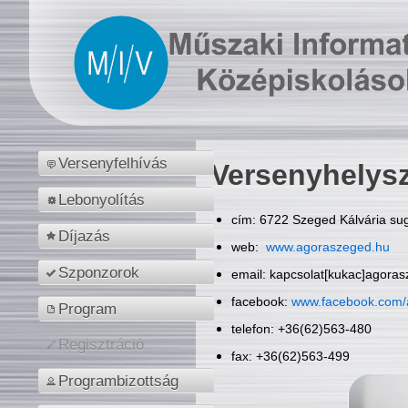
Versenyfelhívás
Versenyhelys
Lebonyolítás
cím: 6722 Szeged Kálvária sug
Díjazás
web:
www.agoraszeged.hu
Szponzorok
email: kapcsolat[kukac]agora
facebook:
www.facebook.com/
Program
telefon: +36(62)563-480
Regisztráció
fax: +36(62)563-499
Programbizottság