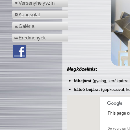
Versenyhelyszín
Kapcsolat
Galéria
Eredmények
Megközelítés:
főbejárat
(gyalog, kerékpárral
hátsó bejárat
(gépkocsival, ke
This page c
Do you own t