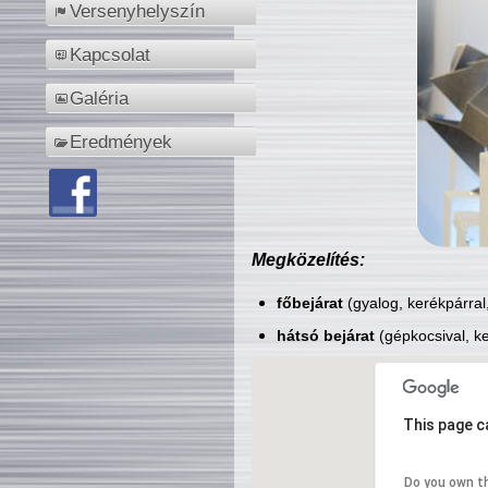
Versenyhelyszín
Kapcsolat
Galéria
Eredmények
Megközelítés:
főbejárat
(gyalog, kerékpárral
hátsó bejárat
(gépkocsival, ke
This page c
Do you own t