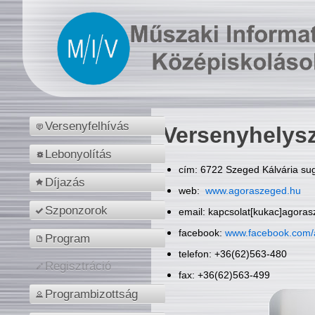
Versenyfelhívás
Versenyhelys
Lebonyolítás
cím: 6722 Szeged Kálvária sug
Díjazás
web:
www.agoraszeged.hu
Szponzorok
email: kapcsolat[kukac]agora
facebook:
www.facebook.com/
Program
telefon: +36(62)563-480
Regisztráció
fax: +36(62)563-499
Programbizottság