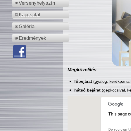
Versenyhelyszín
Kapcsolat
Galéria
Eredmények
Megközelítés:
főbejárat
(gyalog, kerékpárral
hátsó bejárat
(gépkocsival, ke
This page c
Do you own t