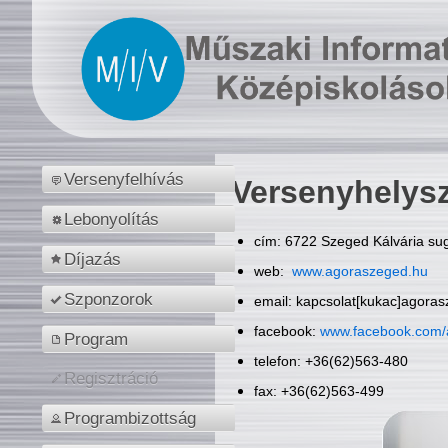
Versenyfelhívás
Versenyhelys
Lebonyolítás
cím: 6722 Szeged Kálvária sug
Díjazás
web:
www.agoraszeged.hu
Szponzorok
email: kapcsolat[kukac]agora
facebook:
www.facebook.com/
Program
telefon: +36(62)563-480
Regisztráció
fax: +36(62)563-499
Programbizottság