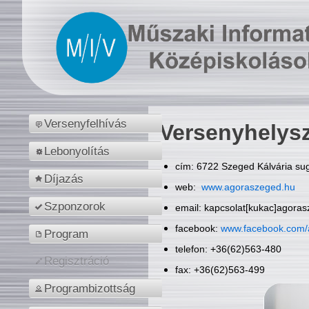
Versenyfelhívás
Versenyhelys
Lebonyolítás
cím: 6722 Szeged Kálvária sug
Díjazás
web:
www.agoraszeged.hu
Szponzorok
email: kapcsolat[kukac]agora
facebook:
www.facebook.com/
Program
telefon: +36(62)563-480
Regisztráció
fax: +36(62)563-499
Programbizottság