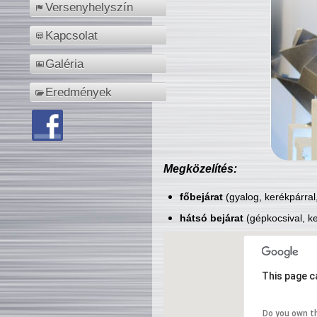
Versenyhelyszín
Kapcsolat
Galéria
Eredmények
Megközelítés:
főbejárat
(gyalog, kerékpárral
hátsó bejárat
(gépkocsival, ke
This page c
Do you own t