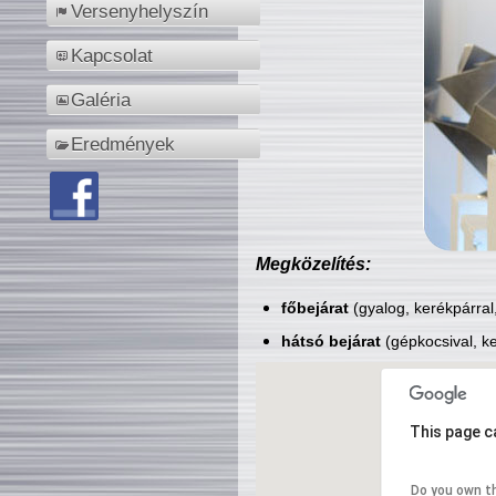
Versenyhelyszín
Kapcsolat
Galéria
Eredmények
Megközelítés:
főbejárat
(gyalog, kerékpárral
hátsó bejárat
(gépkocsival, ke
This page c
Do you own t