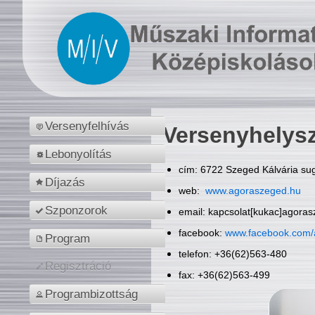
Versenyfelhívás
Versenyhelys
Lebonyolítás
cím: 6722 Szeged Kálvária sug
Díjazás
web:
www.agoraszeged.hu
Szponzorok
email: kapcsolat[kukac]agora
facebook:
www.facebook.com/
Program
telefon: +36(62)563-480
Regisztráció
fax: +36(62)563-499
Programbizottság