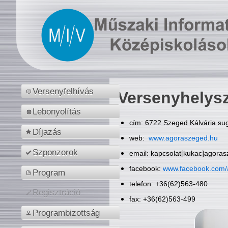
Versenyfelhívás
Versenyhelys
Lebonyolítás
cím: 6722 Szeged Kálvária sug
Díjazás
web:
www.agoraszeged.hu
Szponzorok
email: kapcsolat[kukac]agora
facebook:
www.facebook.com/
Program
telefon: +36(62)563-480
Regisztráció
fax: +36(62)563-499
Programbizottság