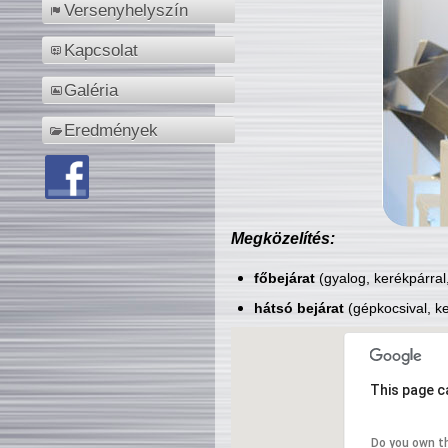
Versenyhelyszín
Kapcsolat
Galéria
Eredmények
Megközelítés:
főbejárat
(gyalog, kerékpárral
hátsó bejárat
(gépkocsival, ke
This page c
Do you own t