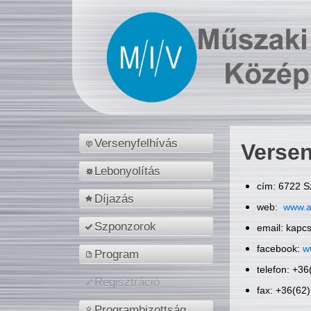
Versenyfelhívás
Versen
Lebonyolítás
cím: 6722 S
Díjazás
web:
www.a
Szponzorok
email: kapc
facebook:
w
Program
telefon: +3
Regisztráció
fax: +36(62
Programbizottság