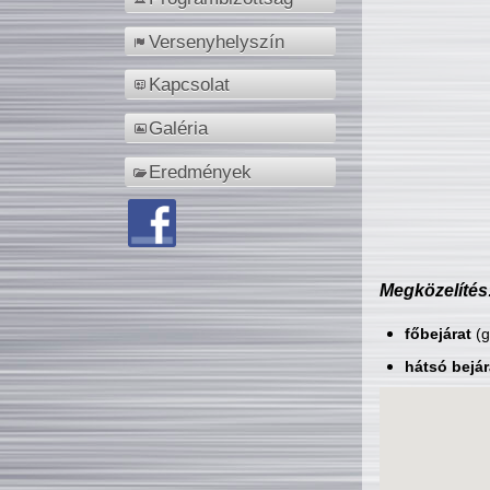
Versenyhelyszín
Kapcsolat
Galéria
Eredmények
Megközelítés
főbejárat
(g
hátsó bejár