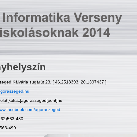
yhelyszín
zeged Kálvária sugárút 23. [ 46.2518393, 20.1397437 ]
goraszeged.hu
solat[kukac]agoraszeged[pont]hu
ww.facebook.com/agoraszeged
6(62)563-480
)563-499