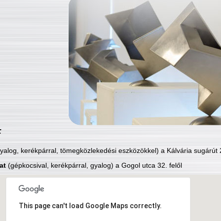
:
yalog, kerékpárral, tömegközlekedési eszközökkel) a Kálvária sugárút 2
at
(gépkocsival, kerékpárral, gyalog) a Gogol utca 32. felől
This page can't load Google Maps correctly.