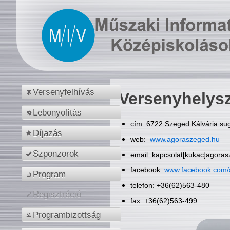
Versenyfelhívás
Versenyhelys
Lebonyolítás
cím: 6722 Szeged Kálvária sug
Díjazás
web:
www.agoraszeged.hu
Szponzorok
email: kapcsolat[kukac]agora
facebook:
www.facebook.com/
Program
telefon: +36(62)563-480
Regisztráció
fax: +36(62)563-499
Programbizottság