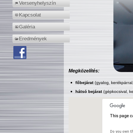
Versenyhelyszín
Kapcsolat
Galéria
Eredmények
Megközelítés:
főbejárat
(gyalog, kerékpárral
hátsó bejárat
(gépkocsival, ke
This page c
Do you own t