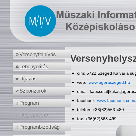
Versenyfelhívás
Versenyhelys
Lebonyolítás
cím: 6722 Szeged Kálvária sug
Díjazás
web:
www.agoraszeged.hu
Szponzorok
email: kapcsolat[kukac]agora
facebook:
www.facebook.com/
Program
telefon: +36(62)563-480
Regisztráció
fax: +36(62)563-499
Programbizottság