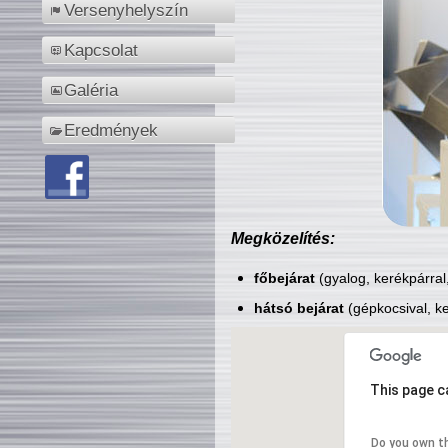
Versenyhelyszín
Kapcsolat
Galéria
Eredmények
Megközelítés:
főbejárat
(gyalog, kerékpárral
hátsó bejárat
(gépkocsival, ke
This page c
Do you own t