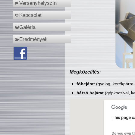
Versenyhelyszín
Kapcsolat
Galéria
Eredmények
Megközelítés:
főbejárat
(gyalog, kerékpárral
hátsó bejárat
(gépkocsival, ke
This page c
Do you own t