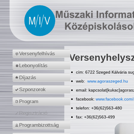
Versenyfelhívás
Versenyhelys
Lebonyolítás
cím: 6722 Szeged Kálvária sug
Díjazás
web:
www.agoraszeged.hu
Szponzorok
email: kapcsolat[kukac]agora
facebook:
www.facebook.com/
Program
telefon: +36(62)563-480
Regisztráció
fax: +36(62)563-499
Programbizottság