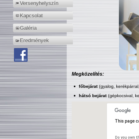
Versenyhelyszín
Kapcsolat
Galéria
Eredmények
Megközelítés:
főbejárat
(gyalog, kerékpárral
hátsó bejárat
(gépkocsival, ke
This page c
Do you own t