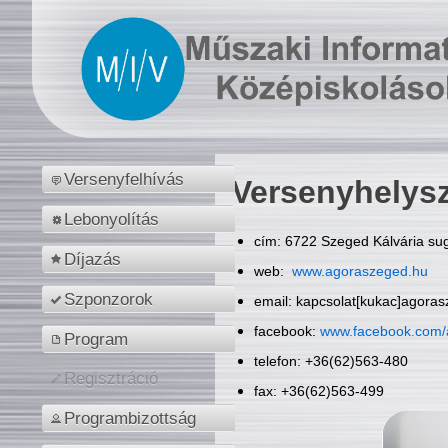
Versenyfelhívás
Versenyhelys
Lebonyolítás
cím: 6722 Szeged Kálvária sug
Díjazás
web:
www.agoraszeged.hu
Szponzorok
email: kapcsolat[kukac]agora
facebook:
www.facebook.com/
Program
telefon: +36(62)563-480
Regisztráció
fax: +36(62)563-499
Programbizottság