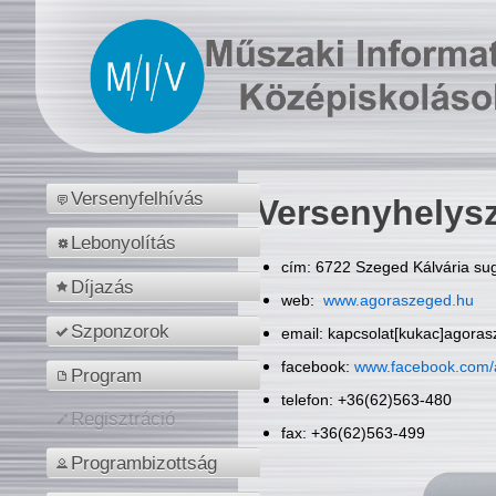
Versenyfelhívás
Versenyhelys
Lebonyolítás
cím: 6722 Szeged Kálvária sug
Díjazás
web:
www.agoraszeged.hu
Szponzorok
email: kapcsolat[kukac]agora
facebook:
www.facebook.com/
Program
telefon: +36(62)563-480
Regisztráció
fax: +36(62)563-499
Programbizottság