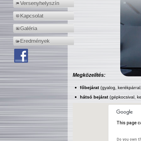
Versenyhelyszín
Kapcsolat
Galéria
Eredmények
Megközelítés:
főbejárat
(gyalog, kerékpárral
hátsó bejárat
(gépkocsival, ke
This page c
Do you own t