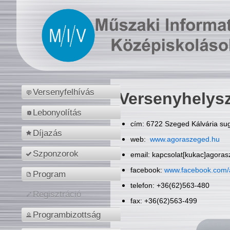
Versenyfelhívás
Versenyhelys
Lebonyolítás
cím: 6722 Szeged Kálvária sug
Díjazás
web:
www.agoraszeged.hu
Szponzorok
email: kapcsolat[kukac]agora
facebook:
www.facebook.com/
Program
telefon: +36(62)563-480
Regisztráció
fax: +36(62)563-499
Programbizottság