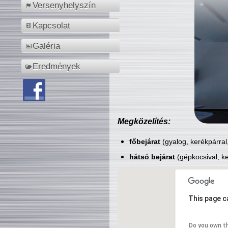
Versenyhelyszín
Kapcsolat
Galéria
Eredmények
Megközelítés:
főbejárat
(gyalog, kerékpárral
hátsó bejárat
(gépkocsival, ke
This page c
Do you own t