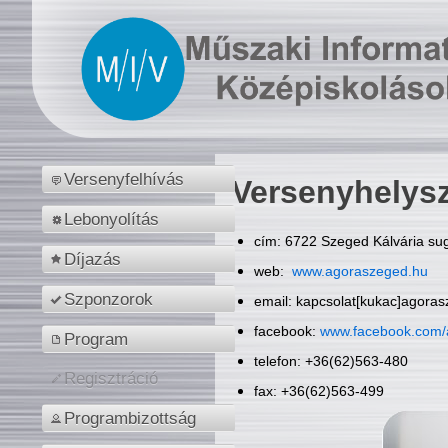
Versenyfelhívás
Versenyhelys
Lebonyolítás
cím: 6722 Szeged Kálvária sug
Díjazás
web:
www.agoraszeged.hu
Szponzorok
email: kapcsolat[kukac]agora
facebook:
www.facebook.com/
Program
telefon: +36(62)563-480
Regisztráció
fax: +36(62)563-499
Programbizottság