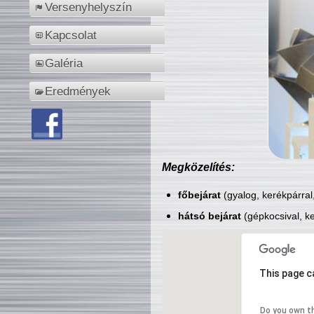
Versenyhelyszín
Kapcsolat
Galéria
Eredmények
Megközelítés:
főbejárat
(gyalog, kerékpárral
hátsó bejárat
(gépkocsival, ke
This page c
Do you own t