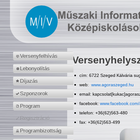
Versenyfelhívás
Versenyhelys
Lebonyolítás
cím: 6722 Szeged Kálvária sug
Díjazás
web:
www.agoraszeged.hu
Szponzorok
email: kapcsolat[kukac]agora
facebook:
www.facebook.com/
Program
telefon: +36(62)563-480
Regisztráció
fax: +36(62)563-499
Programbizottság