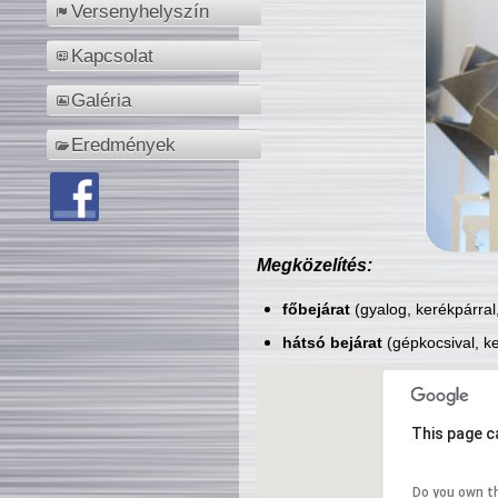
Versenyhelyszín
Kapcsolat
Galéria
Eredmények
Megközelítés:
főbejárat
(gyalog, kerékpárral
hátsó bejárat
(gépkocsival, ke
This page c
Do you own t