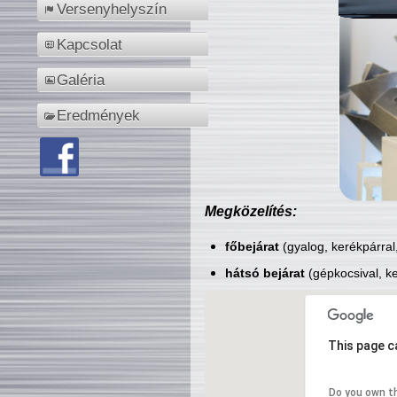
Versenyhelyszín
Kapcsolat
Galéria
Eredmények
Megközelítés:
főbejárat
(gyalog, kerékpárral
hátsó bejárat
(gépkocsival, ke
This page c
Do you own t