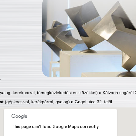
:
yalog, kerékpárral, tömegközlekedési eszközökkel) a Kálvária sugárút 2
at
(gépkocsival, kerékpárral, gyalog) a Gogol utca 32. felől
This page can't load Google Maps correctly.