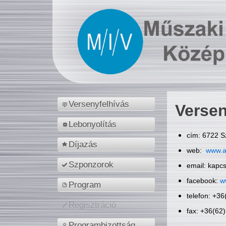
Versenyfelhívás
Versen
Lebonyolítás
cím: 6722 S
Díjazás
web:
www.a
Szponzorok
email: kapc
facebook:
w
Program
telefon: +3
Regisztráció
fax: +36(62
Programbizottság