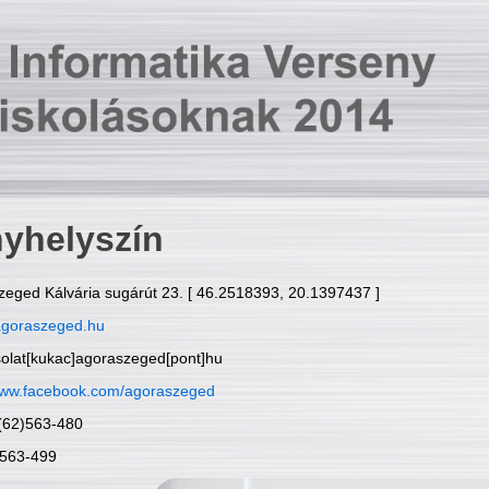
yhelyszín
zeged Kálvária sugárút 23. [ 46.2518393, 20.1397437 ]
goraszeged.hu
solat[kukac]agoraszeged[pont]hu
ww.facebook.com/agoraszeged
6(62)563-480
)563-499