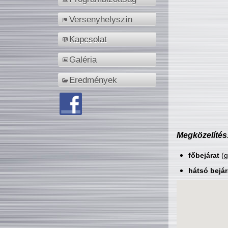
Versenyhelyszín
Kapcsolat
Galéria
Eredmények
Megközelítés
főbejárat
(g
hátsó bejár