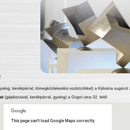
:
yalog, kerékpárral, tömegközlekedési eszközökkel) a Kálvária sugárút 2
at
(gépkocsival, kerékpárral, gyalog) a Gogol utca 32. felől
This page can't load Google Maps correctly.