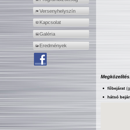
Versenyhelyszín
Kapcsolat
Galéria
Eredmények
Megközelítés
főbejárat
(g
hátsó bejár