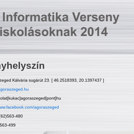
yhelyszín
zeged Kálvária sugárút 23. [ 46.2518393, 20.1397437 ]
goraszeged.hu
solat[kukac]agoraszeged[pont]hu
ww.facebook.com/agoraszeged
6(62)563-480
)563-499