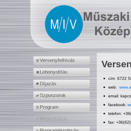
Versenyfelhívás
Versen
Lebonyolítás
cím: 6722 S
Díjazás
web:
www.a
Szponzorok
email: kapc
facebook:
w
Program
telefon: +3
Regisztráció
fax: +36(62
Programbizottság