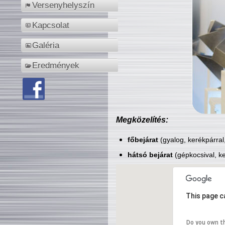
Versenyhelyszín
Kapcsolat
Galéria
Eredmények
Megközelítés:
főbejárat
(gyalog, kerékpárral
hátsó bejárat
(gépkocsival, ke
This page c
Do you own t