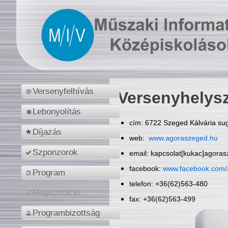
Versenyfelhívás
Versenyhelys
Lebonyolítás
cím: 6722 Szeged Kálvária sug
Díjazás
web:
www.agoraszeged.hu
Szponzorok
email: kapcsolat[kukac]agora
facebook:
www.facebook.com/
Program
telefon: +36(62)563-480
Regisztráció
fax: +36(62)563-499
Programbizottság