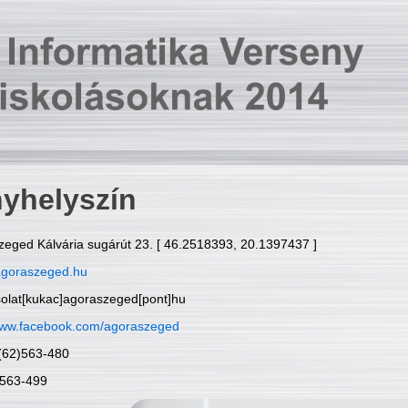
yhelyszín
zeged Kálvária sugárút 23. [ 46.2518393, 20.1397437 ]
goraszeged.hu
solat[kukac]agoraszeged[pont]hu
ww.facebook.com/agoraszeged
6(62)563-480
)563-499