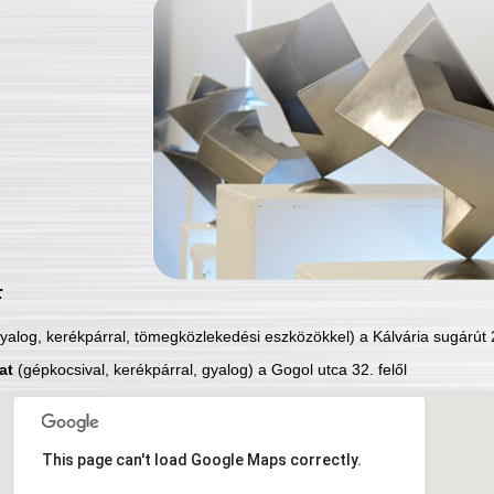
:
yalog, kerékpárral, tömegközlekedési eszközökkel) a Kálvária sugárút 2
at
(gépkocsival, kerékpárral, gyalog) a Gogol utca 32. felől
This page can't load Google Maps correctly.