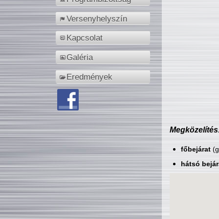
Versenyhelyszín
Kapcsolat
Galéria
Eredmények
Megközelítés
főbejárat
(g
hátsó bejár