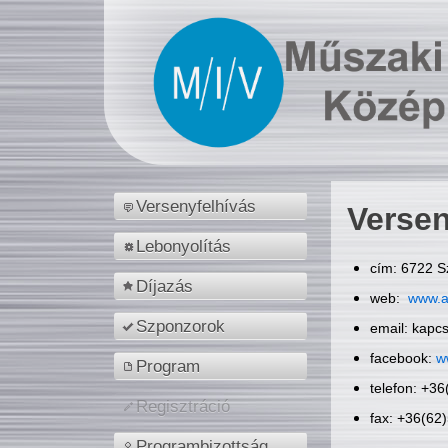
Versenyfelhívás
Versen
Lebonyolítás
cím: 6722 S
Díjazás
web:
www.a
Szponzorok
email: kapc
facebook:
w
Program
telefon: +3
Regisztráció
fax: +36(62
Programbizottság