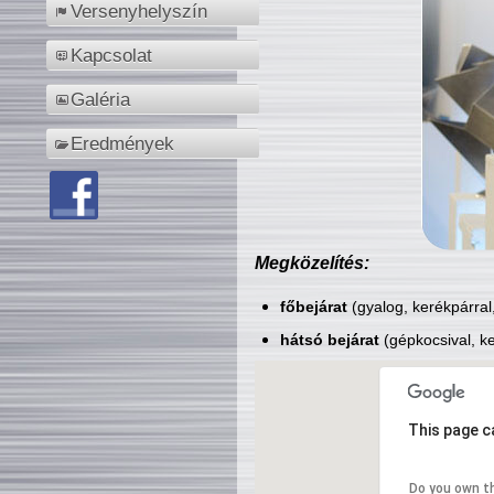
Versenyhelyszín
Kapcsolat
Galéria
Eredmények
Megközelítés:
főbejárat
(gyalog, kerékpárral
hátsó bejárat
(gépkocsival, ke
This page c
Do you own t