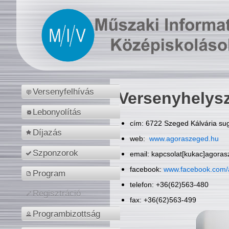
Versenyfelhívás
Versenyhelys
Lebonyolítás
cím: 6722 Szeged Kálvária sug
Díjazás
web:
www.agoraszeged.hu
Szponzorok
email: kapcsolat[kukac]agora
facebook:
www.facebook.com/
Program
telefon: +36(62)563-480
Regisztráció
fax: +36(62)563-499
Programbizottság