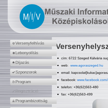
Versenyfelhívás
Versenyhelys
Lebonyolítás
cím: 6722 Szeged Kálvária sug
Díjazás
web:
www.agoraszeged.hu
Szponzorok
email: kapcsolat[kukac]agora
facebook:
www.facebook.com/
Program
telefon: +36(62)563-480
Regisztráció
fax: +36(62)563-499
Programbizottság