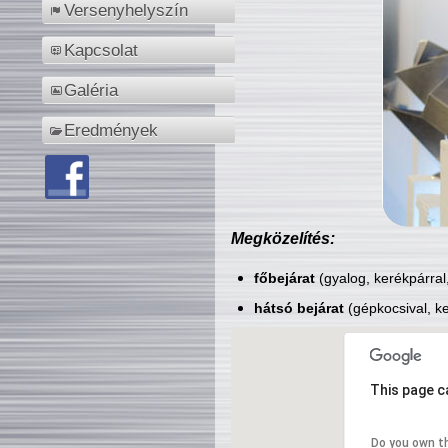
Versenyhelyszín
Kapcsolat
Galéria
Eredmények
Megközelítés:
főbejárat
(gyalog, kerékpárral
hátsó bejárat
(gépkocsival, ke
This page c
Do you own t