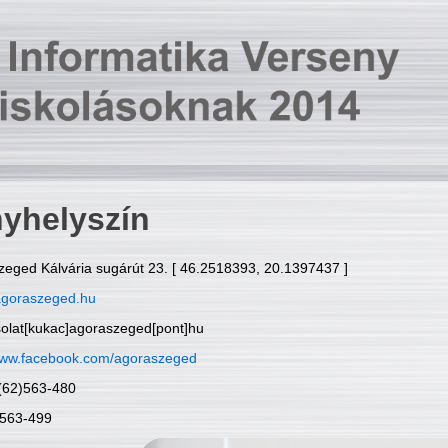
yhelyszín
zeged Kálvária sugárút 23. [ 46.2518393, 20.1397437 ]
goraszeged.hu
solat[kukac]agoraszeged[pont]hu
ww.facebook.com/agoraszeged
6(62)563-480
)563-499