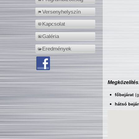
Versenyhelyszín
Kapcsolat
Galéria
Eredmények
Megközelítés
főbejárat
(g
hátsó bejár