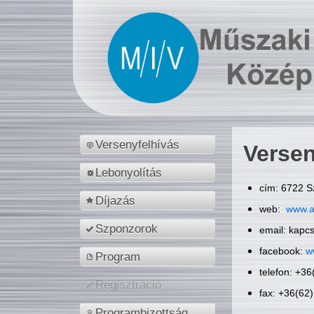
Versenyfelhívás
Versen
Lebonyolítás
cím: 6722 S
Díjazás
web:
www.a
Szponzorok
email: kapc
facebook:
w
Program
telefon: +3
Regisztráció
fax: +36(62
Programbizottság