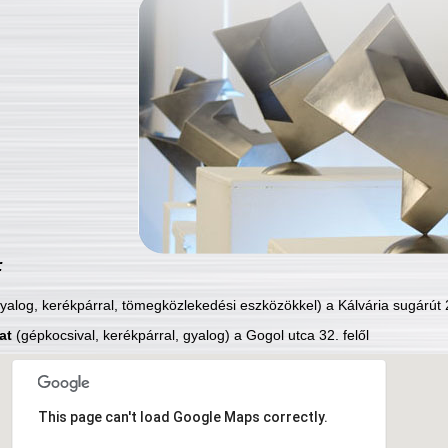
:
yalog, kerékpárral, tömegközlekedési eszközökkel) a Kálvária sugárút 2
at
(gépkocsival, kerékpárral, gyalog) a Gogol utca 32. felől
This page can't load Google Maps correctly.