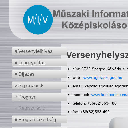
Versenyfelhívás
Versenyhelys
Lebonyolítás
cím: 6722 Szeged Kálvária sug
Díjazás
web:
www.agoraszeged.hu
Szponzorok
email: kapcsolat[kukac]agora
facebook:
www.facebook.com/
Program
telefon: +36(62)563-480
Regisztráció
fax: +36(62)563-499
Programbizottság