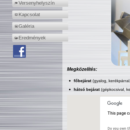
Versenyhelyszín
Kapcsolat
Galéria
Eredmények
Megközelítés:
főbejárat
(gyalog, kerékpárral
hátsó bejárat
(gépkocsival, ke
This page c
Do you own t