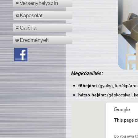
Versenyhelyszín
Kapcsolat
Galéria
Eredmények
Megközelítés:
főbejárat
(gyalog, kerékpárral
hátsó bejárat
(gépkocsival, ke
This page c
Do you own t