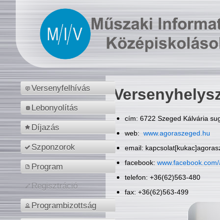
Versenyfelhívás
Versenyhelys
Lebonyolítás
cím: 6722 Szeged Kálvária sug
Díjazás
web:
www.agoraszeged.hu
Szponzorok
email: kapcsolat[kukac]agora
facebook:
www.facebook.com/
Program
telefon: +36(62)563-480
Regisztráció
fax: +36(62)563-499
Programbizottság