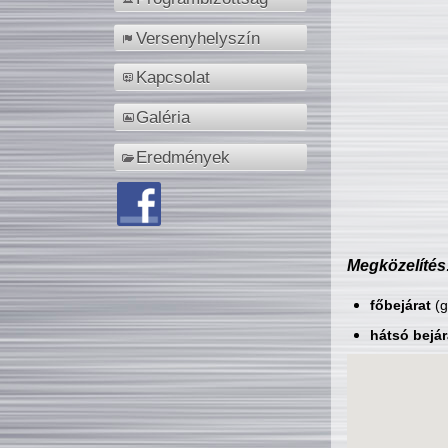
Versenyhelyszín
Kapcsolat
Galéria
Eredmények
Megközelítés
főbejárat
(g
hátsó bejár