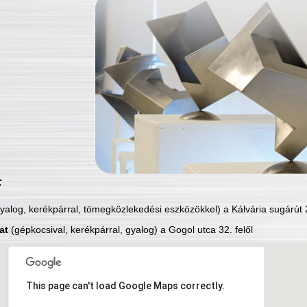
:
yalog, kerékpárral, tömegközlekedési eszközökkel) a Kálvária sugárút 2
at
(gépkocsival, kerékpárral, gyalog) a Gogol utca 32. felől
This page can't load Google Maps correctly.