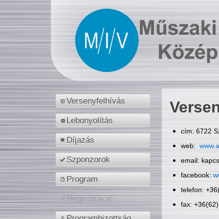
Versenyfelhívás
Versen
Lebonyolítás
cím: 6722 S
Díjazás
web:
www.a
Szponzorok
email: kapc
facebook:
w
Program
telefon: +3
Regisztráció
fax: +36(62
Programbizottság