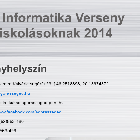
yhelyszín
zeged Kálvária sugárút 23. [ 46.2518393, 20.1397437 ]
goraszeged.hu
solat[kukac]agoraszeged[pont]hu
ww.facebook.com/agoraszeged
6(62)563-480
)563-499