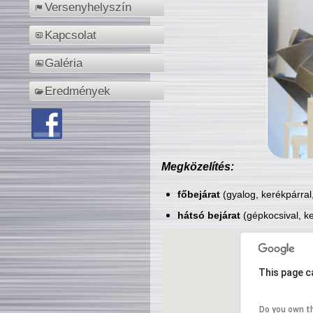
Versenyhelyszín
Kapcsolat
Galéria
Eredmények
Megközelítés:
főbejárat
(gyalog, kerékpárral
hátsó bejárat
(gépkocsival, ke
This page c
Do you own t