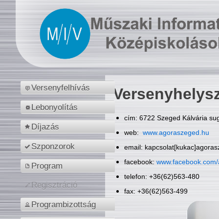
Versenyfelhívás
Versenyhelys
Lebonyolítás
cím: 6722 Szeged Kálvária sug
Díjazás
web:
www.agoraszeged.hu
Szponzorok
email: kapcsolat[kukac]agora
facebook:
www.facebook.com/
Program
telefon: +36(62)563-480
Regisztráció
fax: +36(62)563-499
Programbizottság