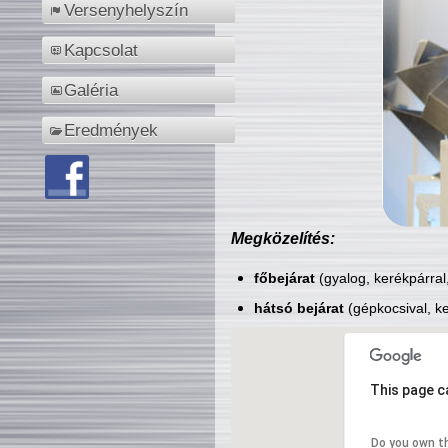
Versenyhelyszín
Kapcsolat
Galéria
Eredmények
Megközelítés:
főbejárat
(gyalog, kerékpárral
hátsó bejárat
(gépkocsival, ke
This page c
Do you own t