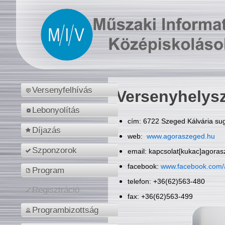
Versenyfelhívás
Versenyhelys
Lebonyolítás
cím: 6722 Szeged Kálvária sug
Díjazás
web:
www.agoraszeged.hu
Szponzorok
email: kapcsolat[kukac]agora
facebook:
www.facebook.com/
Program
telefon: +36(62)563-480
Regisztráció
fax: +36(62)563-499
Programbizottság